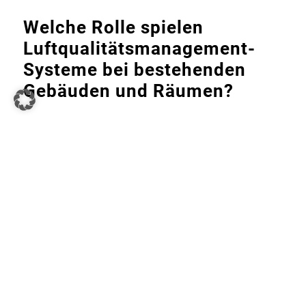
Welche Rolle spielen
Luftqualitätsmanagement-
Systeme bei bestehenden
Gebäuden und Räumen?
Moderne Luftqualitätsmanagementsysteme wie der
Frischluftmanager sind essenziell, um bei der
Umnutzung von Gebäuden eine kontinuierliche und
angepasste Luftqualität zu gewährleisten. Sie
ermöglichen es, die Luftqualität entsprechend den
neuen Anforderungen zu überwachen und zu
regulieren, sobald das Gebäude in seiner neuen
Funktion genutzt wird.