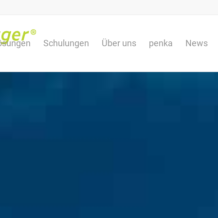
ösungen
Schulungen
Über uns
penka
News