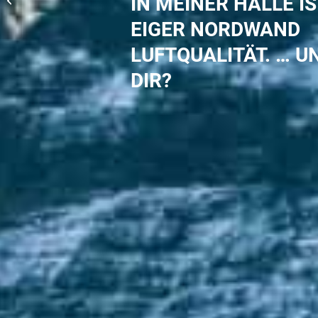
IN MEINER HALLE IS
Einklang
EIGER NORDWAND
LUFTQUALITÄT. … U
DIR?